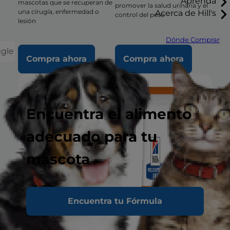
Aprenda
mascotas que se recuperan de
promover la salud urinaria y el
una cirugía, enfermedad o
Acerca de Hill's
control del peso
lesión
Dónde Comprar
ggle
Compra ahora
Compra ahora
Encuentra el alimento
adecuado para tu
mascota
Encuentra tu Fórmula