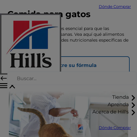
Dónde Comprar
Comida para gatos
Una nutrición adecuada es esencial para que las
mascotas vivan felices y sanas. Vea aquí qué alimentos
se adaptan a las necesidades nutricionales específicas de
su mascota.
Encuentre su fórmula
Tienda
Aprenda
Acerca de Hill's
Dónde Comprar