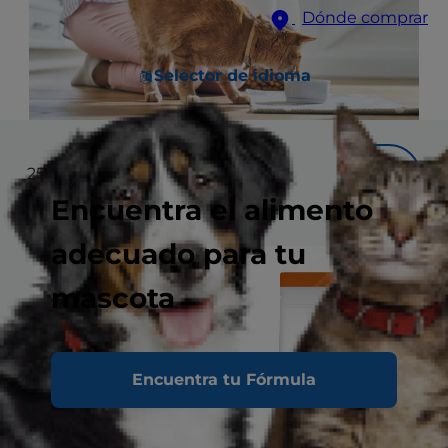
Dónde comprar
Selector de idioma
25
resultados
Filtrar
Encuentra el alimento
adecuado para tu
mascota
Encuentra tu Fórmula