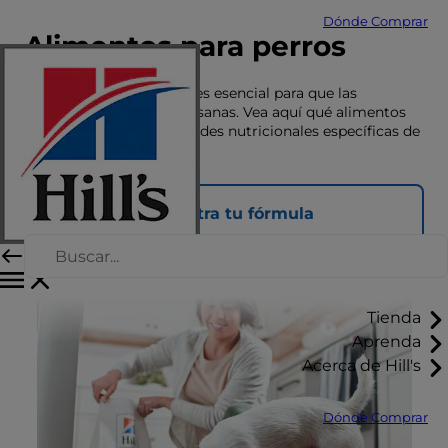
Dónde Comprar
Alimentos para perros
Una nutrición adecuada es esencial para que las
mascotas vivan felices y sanas. Vea aquí qué alimentos
se adaptan a las necesidades nutricionales específicas de
su mascota.
Encuentra tu fórmula
Tienda
Aprenda
Acerca de Hill's
Dónde Comprar