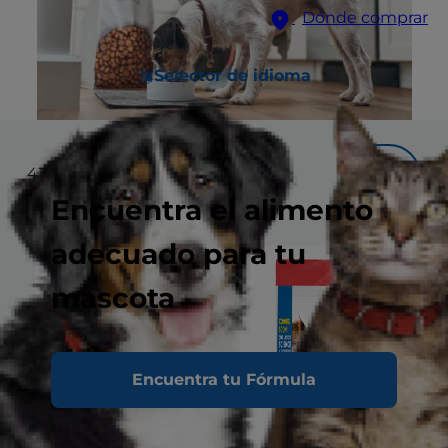
Dónde comprar
Selector de idioma
43
resultados
Filtrar
Encuentra el alimento
adecuado para tu
mascota
Encuentra tu Fórmula