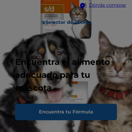
Dónde comprar
Selector de idioma
Encuentra el alimento
adecuado para tu
mascota
Encuentra tu Fórmula