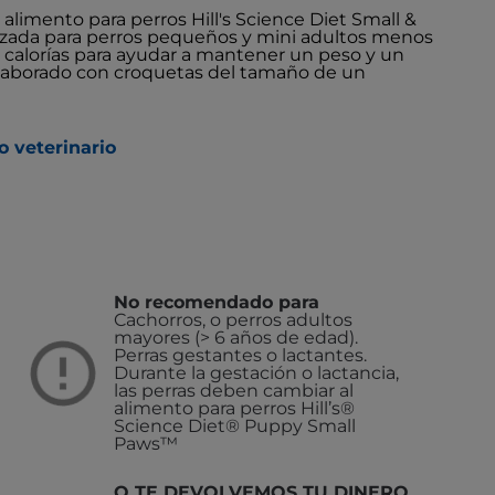
limento para perros Hill's Science Diet Small &
lizada para perros pequeños y mini adultos menos
 calorías para ayudar a mantener un peso y un
elaborado con croquetas del tamaño de un
o veterinario
No recomendado para
Cachorros, o perros adultos
mayores (> 6 años de edad).
Perras gestantes o lactantes.
Durante la gestación o lactancia,
las perras deben cambiar al
alimento para perros Hill’s®
Science Diet® Puppy Small
Paws™
O TE DEVOLVEMOS TU DINERO