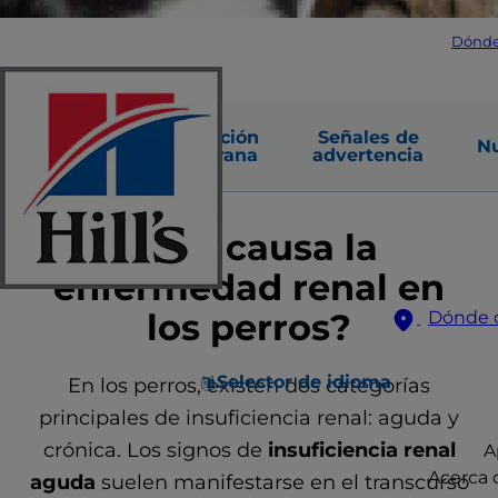
Dónde
Causas
Detección
Señales de
Nu
comunes
temprana
advertencia
¿Qué causa la
enfermedad renal en
los perros?
Dónde 
Selector de idioma
En los perros, existen dos categorías
principales de insuficiencia renal: aguda y
crónica. Los signos de
insuficiencia renal
A
Acerca d
aguda
suelen manifestarse en el transcurso