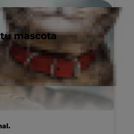
 tu mascota
al.