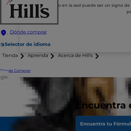
Un aumento en la sed puede ser un signo de di
pr
Dónde comprar
Selector de idioma
Tienda
Aprenda
Acerca de Hill's
Dónde Comprar
ggle
Encuentra 
Encuentra tu Fórmu