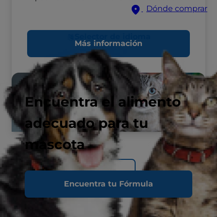
Dónde comprar
Selector de idioma
Más información
Encuentra el alimento
adecuado para tu
mascota
Regresar
Encuentra tu Fórmula