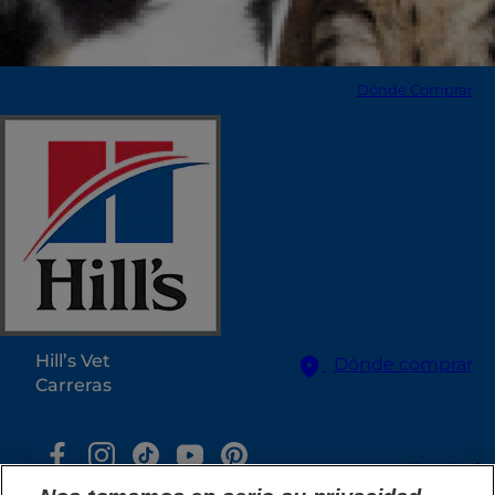
Dónde Comprar
Selecciona tu región
Recursos
Contacto
Mapa del sitio
Nuestros Sitios
Hill’s Vet
Dónde comprar
Carreras
Selector de idioma
Tienda