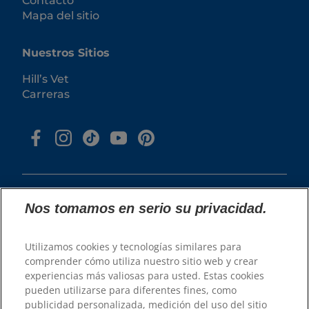
Contacto
Mapa del sitio
Nuestros Sitios
Hill’s Vet
Carreras
Nos tomamos en serio su privacidad.
© 2026 Hill's Pet Nutrition, Inc.
Utilizamos cookies y tecnologías similares para
comprender cómo utiliza nuestro sitio web y crear
Todos los derechos reservados.
experiencias más valiosas para usted. Estas cookies
Tal y como se utiliza en el presente documento,
pueden utilizarse para diferentes fines, como
denota el estatus de marca registrada únicamente
en U.S.; el estatus de registro en otras zonas
publicidad personalizada, medición del uso del sitio
geográficas puede ser diferente. El uso de este sitio