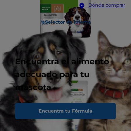
Dónde comprar
Selector de idioma
Encuentra el alimento
adecuado para tu
mascota
Encuentra tu Fórmula