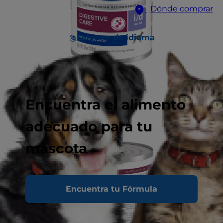
Dónde comprar
Selector de idioma
Encuentra el alimento
adecuado para tu
mascota
Encuentra tu Fórmula