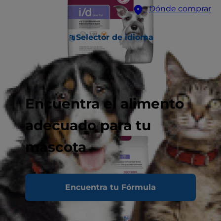
Dónde comprar
Selector de idioma
Encuentra el alimento
adecuado para tu
mascota
Encuentra tu Fórmula