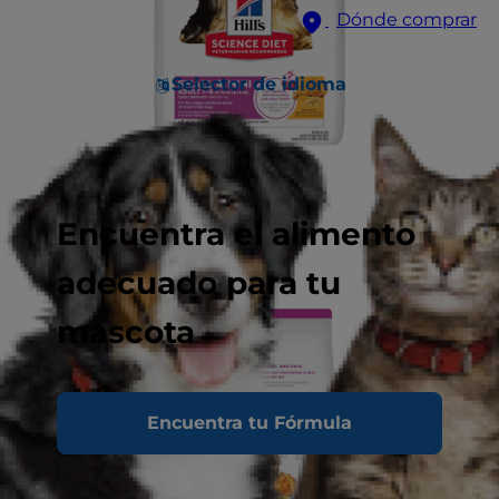
Dónde comprar
Selector de idioma
Encuentra el alimento
adecuado para tu
mascota
Encuentra tu Fórmula