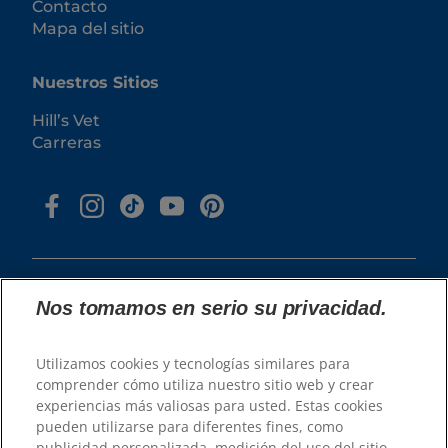
Contacto
Mapa del sitio
Nuestros Sitios
Hill’s Vet
Carreras
Nos tomamos en serio su privacidad.
© 2026 Hill's Pet Nutrition, Inc.
Utilizamos cookies y tecnologías similares para
comprender cómo utiliza nuestro sitio web y crear
Todos los derechos reservados.
experiencias más valiosas para usted. Estas cookies
Tal y como se utiliza en el presente documento,
pueden utilizarse para diferentes fines, como
denota el estatus de marca registrada únicamente
en U.S.; el estatus de registro en otras zonas
publicidad personalizada, medición del uso del sitio