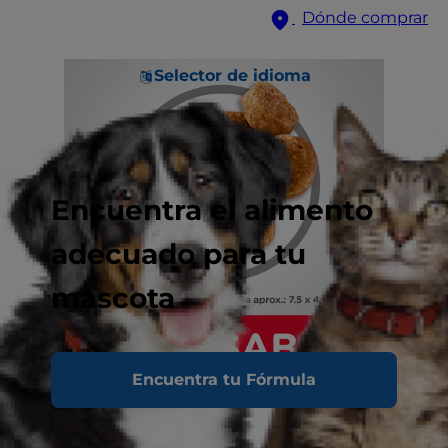
Dónde comprar
Selector de idioma
Encuentra el alimento
adecuado para tu
mascota
Encuentra tu Fórmula