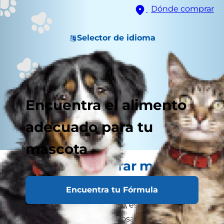
Dónde comprar
Selector de idioma
Encuentra el alimento
adecuado para tu
mascota
Hay que desterrar muchos
falsos mitos sobre los gatos
Encuentra tu Fórmula
Ahora que tienes a tu gatito, es posible que
recuerdes muchas de las cosas que has oído