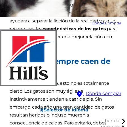
sobre los gatos. Pero hay muchos mitos y
cuentos sobre ellos que son falsos. Esta lista te
ayudará a separar la ficción de la realidad y a que
Dónde Comprar
reconozcas las
características de los gatos
para
que puedas establecer una mejor relación con
tu mascota.
Los gatos siempre caen de
pie
Desafortunadamente, esto no es totalmente
cierto. Los gatos son muy ágiles e
Dónde comprar
instintivamente tienden a caer de pie. Sin
embargo, cada año una gran cantidad de gatos
Selector de idioma
resultan heridos o incluso mueren a
Tienda
consecuencia de caídas. Para evitarlo, debes