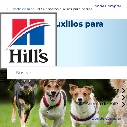
Dónde Comprar
Cuidado de la salud
Primeros auxilios para perros
Primeros auxilios para
perros
Salud
Autor del personal
|
Junio 15, 2015
Tienda
Aprenda
Acerca de Hill's
Dónde Comprar