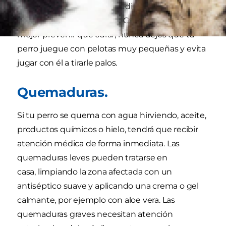
consigues, tendrás que acudir al veterinario para
que lo haga bajo sedación. Como siempre es
mejor prevenir que curar, nunca dejes que tu
perro juegue con pelotas muy pequeñas y evita
jugar con él a tirarle palos.
Quemaduras.
Si tu perro se quema con agua hirviendo, aceite,
productos químicos o hielo, tendrá que recibir
atención médica de forma inmediata. Las
quemaduras leves pueden tratarse en
casa, limpiando la zona afectada con un
antiséptico suave y aplicando una crema o gel
calmante, por ejemplo con aloe vera. Las
quemaduras graves necesitan atención