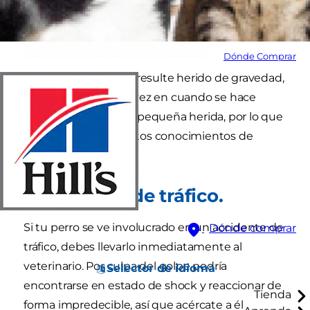
Dónde Comprar
Ojalá tu perro nunca resulte herido de gravedad,
pero seguro que de vez en cuando se hace
algún rasguño o una pequeña herida, por lo que
resulta útil tener ciertos conocimientos de
primeros auxilios.
Accidentes de tráfico.
Si tu perro se ve involucrado en un accidente de
Dónde comprar
tráfico, debes llevarlo inmediatamente al
veterinario. Por culpa del golpe podría
Selector de idioma
encontrarse en estado de shock y reaccionar de
Tienda
forma impredecible, así que acércate a él