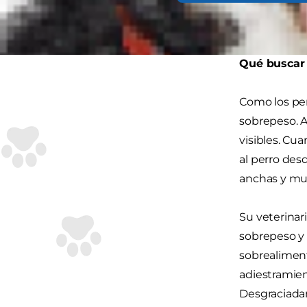
Por lo tanto
de salud.
Qué buscar
Como los per
sobrepeso. Al
visibles. Cua
al perro des
anchas y mu
Su veterinar
sobrepeso y 
sobrealiment
adiestramien
Desgraciadam