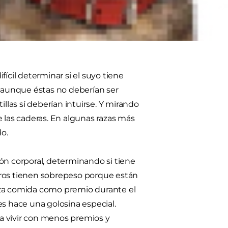
ra que mantenga un óptimo estado
ícil determinar si el suyo tiene
as, aunque éstas no deberían ser
tillas sí deberían intuirse. Y mirando
 las caderas. En algunas razas más
o.
ón corporal, determinando si tiene
rros tienen sobrepeso porque están
iza comida como premio durante el
es hace una golosina especial.
a vivir con menos premios y