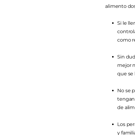
alimento dos
Si le l
control
como re
Sin dud
mejor m
que se 
No se p
tengan 
de alim
Los per
y famil