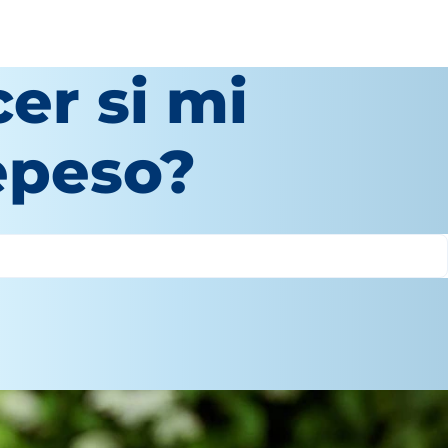
er si mi
epeso?