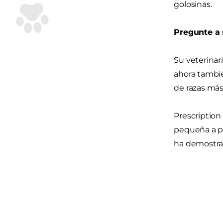
golosinas.
Pregunte a 
Su veterinar
ahora tambié
de razas má
Prescription
pequeña a pe
ha demostrad