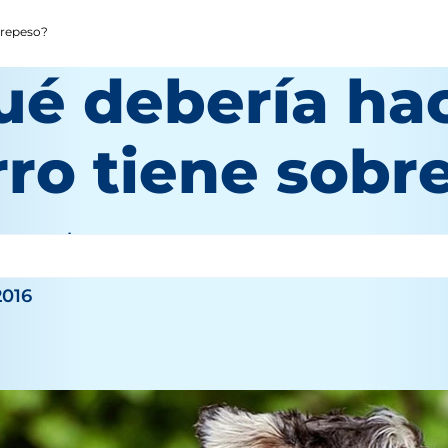
brepeso?
ué debería hac
rro tiene sobr
personal
2016