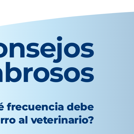
onsejos
abrosos
é frecuencia debe
erro al veterinario?