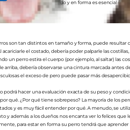
, mantener a su perro delgado y en forma es esencial pa
ros son tan distintos en tamaño y forma, puede resultar dif
 acariciarle el costado, debería poder palparle las costill
ndo un perro estira el cuerpo (por ejemplo, al saltar) las cos
de arriba, debería observarse una cintura marcada antes de
sculosas el exceso de pero puede pasar más desapercibid
io podrá hacer una evaluación exacta de su peso y condici
por qué. ¿Por qué tiene sobrepeso? La mayoría de los pe
ados y es muy fácil entender por qué. A menudo, se util
to y además a los dueños nos encanta ver lo felices que l
ente, para estar en forma su perro tendrá que aprender 