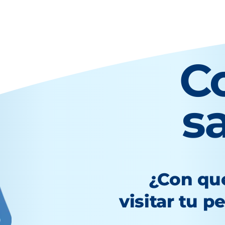
C
s
¿Con qu
visitar tu p