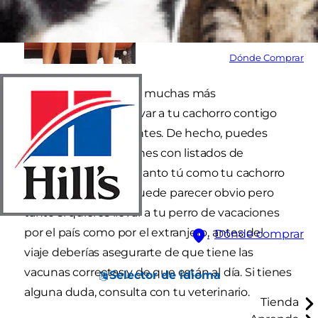
Dónde Comprar
Actualmente existen muchas más
oportunidades de llevar a tu cachorro contigo
de vacaciones que antes. De hecho, puedes
encontrar publicaciones con listados de
alojamientos donde tanto tú como tu cachorro
serán bienvenidos. Puede parecer obvio pero
tanto si quieres llevar a tu perro de vacaciones
por el país como por el extranjero, antes del
Dónde comprar
viaje deberías asegurarte de que tiene las
vacunas correctas y de que están al día. Si tienes
Selector de idioma
alguna duda, consulta con tu veterinario.
Tienda