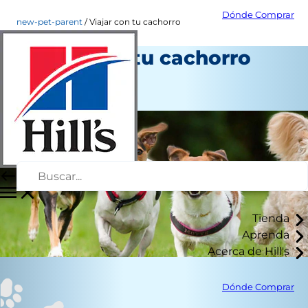
Dónde Comprar
new-pet-parent
Viajar con tu cachorro
Viajar con tu cachorro
Nuevo propietario
Autor del personal
Tienda
Aprenda
Acerca de Hill's
Dónde Comprar