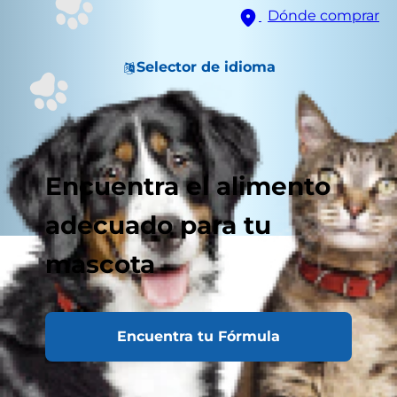
Dónde comprar
Selector de idioma
Encuentra el alimento
adecuado para tu
mascota
Encuentra tu Fórmula