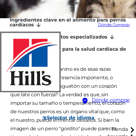
Razas de perros con mayor predisposición a
problemas cardíacos
Ingredientes clave en el alimento para perros
cardíacos
Dónde Comprar
Opciones de alimentos especializados
Un enfoque integral para la salud cardíaca de
tu perro
¿Tu fiel compañero canino es de esas razas
robustas y con una presencia imponente, o
quizás un pequeño juguetón con un corazón
que late con fuerza? La verdad es que, sin
Dónde comprar
importar su tamaño o temperamento, el corazón
de nuestros perros es un órgano vital que, como
Selector de idioma
el nuestro, puede enfrentar desafíos. Si bien la
imagen de un perro "gordito" puede parecer
Tienda