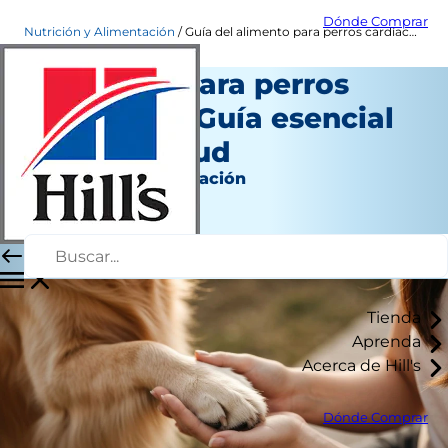
Dónde Comprar
Nutrición y Alimentación
Guía del alimento para perros cardíacos | Hill's Pet Chile
Alimento para perros
cardíacos: Guía esencial
para su salud
Nutrición y alimentación
Autor del personal
|
Octubre 29, 2025
Tienda
Aprenda
Acerca de Hill's
Dónde Comprar