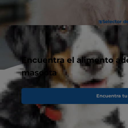
Selector d
Encuentra el alimento ad
mascota
¿Qué se considera una raza de perro
Encuentra tu
pequeña?
Desde los dachshunds hasta los terriers de
Yorkshire, las razas pequeñas generalmente se
definen como aquellas que pesan 25 libras o
menos en su edad adulta. Comúnmente
clasificadas como perros “toy”, “miniatura” o “de