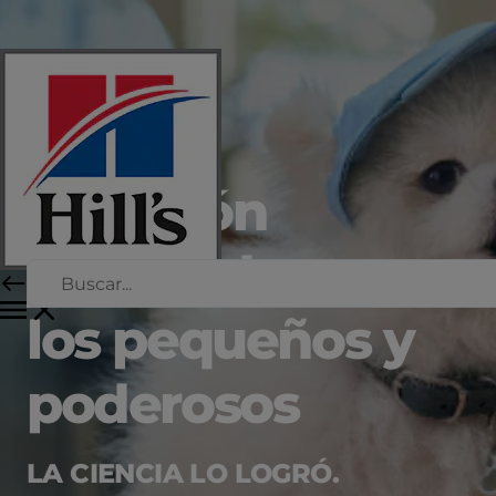
Nutrición
adecuada para
los pequeños y
poderosos
LA CIENCIA LO LOGRÓ.