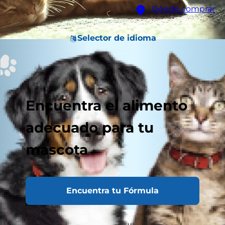
Dónde comprar
Selector de idioma
Encuentra el alimento
adecuado para tu
mascota
Encuentra tu Fórmula
Al igual que los
dogs
y los humanos, los gatos