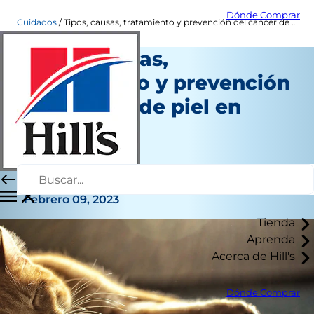
Dónde Comprar
Cuidados
Tipos, causas, tratamiento y prevención del cáncer de piel en gatos
Tipos, causas,
tratamiento y prevención
del cáncer de piel en
gatos
Salud
Dr. Sarah Wooten
|
Febrero 09, 2023
Tienda
Aprenda
Acerca de Hill's
Dónde Comprar