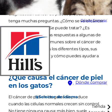
pueden sufrir cáncer de piel. Si a su gato le
diagnostican cáncer de piel, es probable que
Dónde Comprar
tenga muchas preguntas. ¿Cómo se ve el cáncer
de piel en un gato? ¿Se puede tratar? ¿Es
maligno? Descubre las respuestas a algunas de
las preguntas más comunes sobre el cáncer de
piel de gato, incluidos los diferentes tipos, sus
causas, cómo se trata y cómo puedes ayudar a
prevenirlo.
¿Qué causa el cáncer de piel
Dónde comprar
en los gatos?
Selector de idioma
El cáncer de piel en los gatos se produce
cuando las células normales crecen sin control.
Tienda
No tiene ninguna causa; más bien, suele