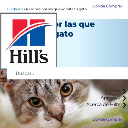
Dónde Comprar
Cuidados
Razones por las que vomita tu gato
Razones por las que
vomita tu gato
Salud
Chrissie Klinger
|
Septiembre 28, 2018
Tienda
Aprenda
Acerca de Hill's
Dónde Comprar