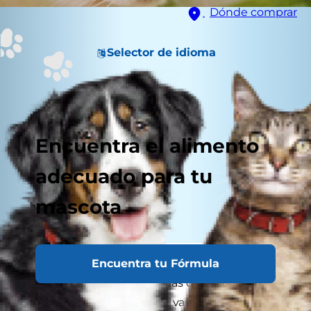
Dónde comprar
Selector de idioma
Encuentra el alimento
adecuado para tu
mascota
Encuentra tu Fórmula
A ningún dueño de mascota le gusta oír ese
sonido: el ruido de las arcadas de la otra
habitación que te dice que vas a tener que