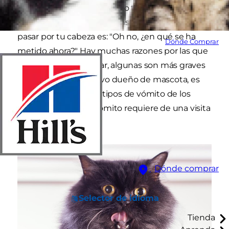
limpiar un desastre. Cuando tu gato empieza a
atragantarse, el primer pensamiento que puede
pasar por tu cabeza es: "Oh no, ¿en qué se ha
Dónde Comprar
metido ahora?" Hay muchas razones por las que
tu gato podría vomitar, algunas son más graves
que otras. Como nuevo dueño de mascota, es
importante saber los tipos de vómito de los
gatos y cuándo un vómito requiere de una visita
al veterinario.
Dónde comprar
Selector de idioma
Tienda