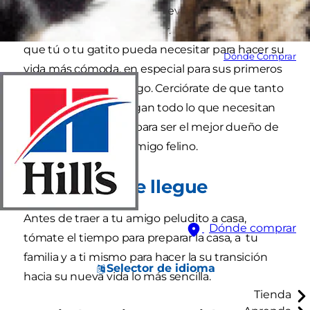
tienes, adoptar un gato nuevo puede ser
emocionante y abrumador. Es fácil olvidar algo
que tú o tu gatito pueda necesitar para hacer su
Dónde Comprar
vida más cómoda, en especial para sus primeros
días o semanas contigo. Cerciórate de que tanto
tú como tu gato tengan todo lo que necesitan
siguiendo estos tips para ser el mejor dueño de
gato para tu nuevo amigo felino.
Antes de que llegue
Antes de traer a tu amigo peludito a casa,
Dónde comprar
tómate el tiempo para preparar la casa, a tu
familia y a ti mismo para hacer la su transición
Selector de idioma
hacia su nueva vida lo más sencilla.
Tienda