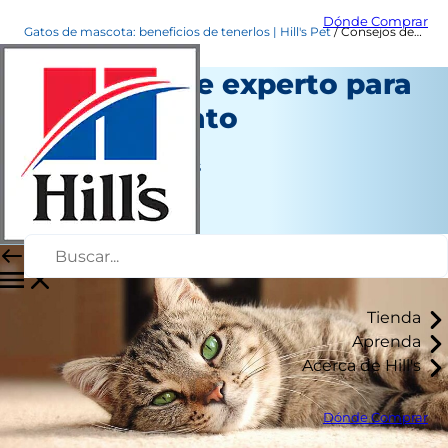
Dónde Comprar
Gatos de mascota: beneficios de tenerlos | Hill's Pet
Consejos de experto para tener un gato
Consejos de experto para
tener un gato
Nuevo propietario
Jean Marie Bauhaus
|
Agosto 08, 2016
Tienda
Aprenda
Acerca de Hill's
Dónde Comprar