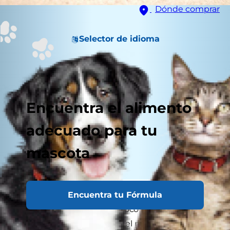
Dónde comprar
Selector de idioma
Encuentra el alimento
adecuado para tu
mascota
Encuentra tu Fórmula
Si eres nuevo en esto de ser el dueño de un
gato, puedes sentirte un poco intimidado.
Incluso si este gatito no es el primero que