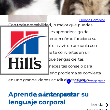
Dónde Comprar
Con toda probabilidad, lo mejor que puedes
hacer por tu cachorro es aprender algo de
psicología canina. Entender cómo funciona su
mente puede ayudarte a vivir en armonía con
él. No es necesario que te conviertas en un
experto, bastará con que tengas ciertas
nociones. Además, si necesitas consejo para
impedir que un pequeño problema se convierta
en uno grande, debes acudir al veterinario.
Dónde comprar
Aprende a interpretar su
Selector de idioma
lenguaje corporal
Tienda