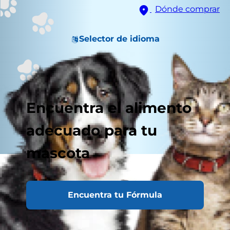
Dónde comprar
Selector de idioma
Encuentra el alimento
adecuado para tu
mascota
Encuentra tu Fórmula