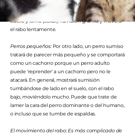
para aparentar mayor tamaño. Levantará las
orejas, hinchará el pecho y erizará el pelo de
cuello y lomo (collar). También gruñirá y moverá
el rabo lentamente.
Perros pequeños:
Por otro lado, un perro sumiso
tratará de parecer más pequeño y se comportará
como un cachorro porque un perro adulto
puede 'reprender' a un cachorro pero no le
atacará. En general, mostrará sumisión
tumbándose de lado en el suelo, con el rabo
bajo, moviéndolo mucho. Puede que trate de
lamer la cara del perro dominante o del humano,
o incluso que se tumbe de espaldas.
El movimiento del rabo: Es más complicado de