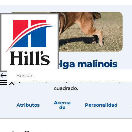
Pastor belga malinois
El Malinois Belga es un perro elegante, bien
proporcionado, natural, de tamaño mediano y
cuadrado.
Acerca
Atributos
Personalidad
de