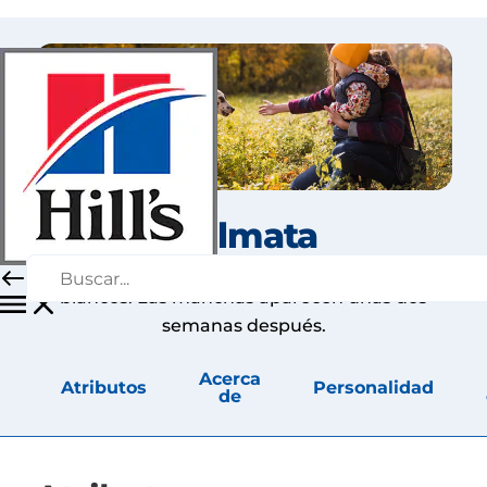
Dálmata
Al nacer, los dálmatas son completamente
blancos. Las manchas aparecen unas dos
semanas después.
Acerca
Atributos
Personalidad
de