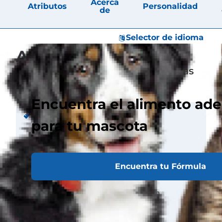
Acerca
Atributos
Personalidad
de
Selector de idioma
Atributos
Braquicéfalo (cara aplastada), orejas
caídas (naturalmente)
Encuentra el alimento ad
Tamaño
para tu mascota
Peso
Macho 2-5 kg
Hembra 2-5 kg
Encuentra tu Fórmula
Altura
Macho 25 cm
Hembra 23 cm