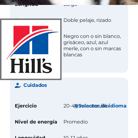
Longitud
Largo
Textura
Doble pelaje, rizado
Color
Negro con o sin blanco,
grisáceo, azul, azul
merle, con o sin marcas
blancas
Cuidados
Selector de idioma
Ejercicio
20-40 minutos/día
Nivel de energía
Promedio
Longevidad
10-12 años.