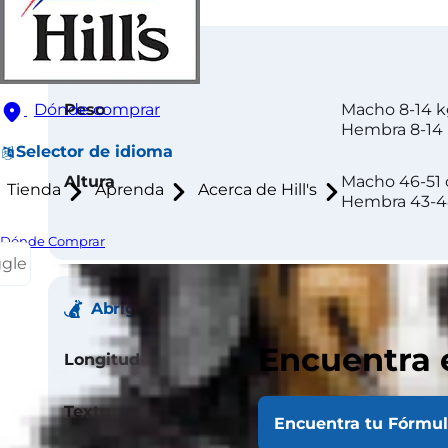
Tamaño
Peso
Macho 8-14 
Dónde comprar
Hembra 8-14
Selector de idioma
Altura
Macho 46-51
Tienda
Aprenda
Acerca de Hill's
Hembra 43-
Dónde Comprar
ggle
Abrigo
Encuentra 
Longitud
Corto
Textura
Suave, de do
Encuentra tu Fórmu
corto y denso