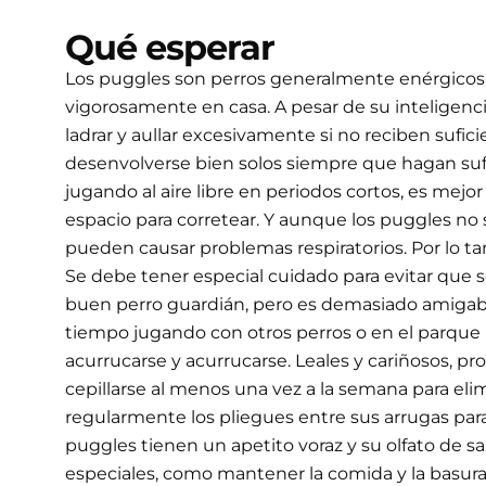
Qué esperar
Los puggles son perros generalmente enérgicos y
vigorosamente en casa. A pesar de su inteligenc
ladrar y aullar excesivamente si no reciben sufi
desenvolverse bien solos siempre que hagan suf
jugando al aire libre en periodos cortos, es me
espacio para corretear. Y aunque los puggles no
pueden causar problemas respiratorios. Por lo t
Se debe tener especial cuidado para evitar que se
buen perro guardián, pero es demasiado amigable 
tiempo jugando con otros perros o en el parque pa
acurrucarse y acurrucarse. Leales y cariñosos, p
cepillarse al menos una vez a la semana para eli
regularmente los pliegues entre sus arrugas para
puggles tienen un apetito voraz y su olfato de 
especiales, como mantener la comida y la basura f