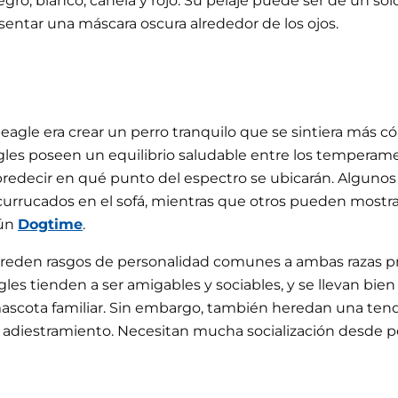
o, blanco, canela y rojo. Su pelaje puede ser de un sol
entar una máscara oscura alrededor de los ojos.
 beagle era crear un perro tranquilo que se sintiera más
ggles poseen un equilibrio saludable entre los temperam
il predecir en qué punto del espectro se ubicarán. Alg
 acurrucados en el sofá, mientras que otros pueden most
gún
Dogtime
.
ereden rasgos de personalidad comunes a ambas razas p
gles tienden a ser amigables y sociables, y se llevan bien
ascota familiar. Sin embargo, también heredan una ten
 su adiestramiento. Necesitan mucha socialización desde