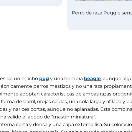
Perro de raza Puggle sen
ntes de un macho
pug
y una hembra
beagle
, aunque alg
écnicamente perros mestizos y no una raza propiamente 
almente adoptan características de ambas razas progenit
orma de barril, orejas caídas, una cola larga y afilada y 
gadas y narices cortas, aunque no aplanadas. Esta combi
ha valido el apodo de "mastín miniatura".
erna corta y densa y una capa externa lisa. Su coloració