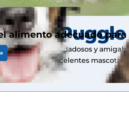
Perro Puggle
el alimento adecuado para
n compañeros bondadosos y amigable
la
los niños y son excelentes mascotas f
storia