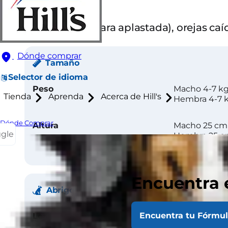
Atributos
Braquicéfalo (cara aplastada), orejas ca
Dónde comprar
Tamaño
Selector de idioma
Peso
Macho 4-7 k
Tienda
Aprenda
Acerca de Hill's
Hembra 4-7 
Dónde Comprar
Altura
Macho 25 cm
ggle
Hembra 25 
Encuentra 
Abrigo
Encuentra tu Fórmu
Longitud
Largo