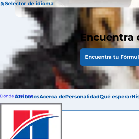
Selector de idioma
Encuentra 
Los Shih Tzu es
Encuentra tu Fórmu
de los países, c
Atributos
Acerca de
Personalidad
Qué esperar
Hi
Dónde Comprar