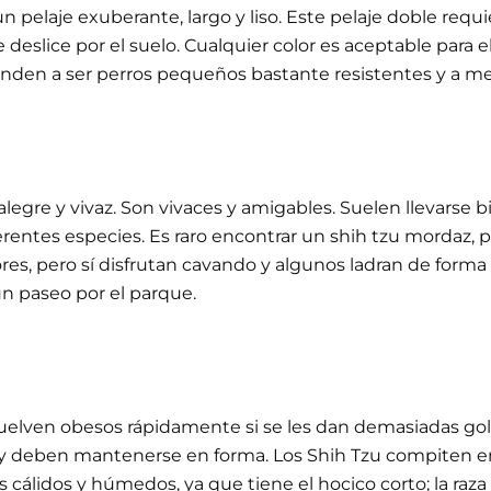
un pelaje exuberante, largo y liso. Este pelaje doble r
e deslice por el suelo. Cualquier color es aceptable para 
 tienden a ser perros pequeños bastante resistentes y a m
egre y vivaz. Son vivaces y amigables. Suelen llevarse 
erentes especies. Es raro encontrar un shih tzu mordaz, 
res, pero sí disfrutan cavando y algunos ladran de forma
un paseo por el parque.
vuelven obesos rápidamente si se les dan demasiadas go
os y deben mantenerse en forma. Los Shih Tzu compiten en
 cálidos y húmedos, ya que tiene el hocico corto; la raza 