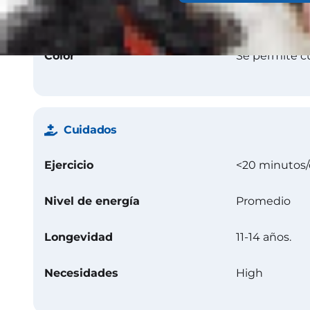
Textura
Derecho
Color
Se permite cu
Cuidados
Ejercicio
<20 minutos/
Nivel de energía
Promedio
Longevidad
11-14 años.
Necesidades
High