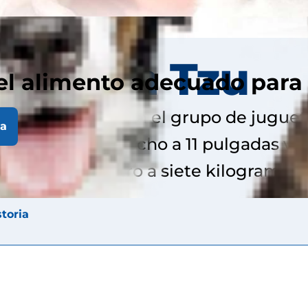
Shih Tzu
el alimento adecuado para
tán clasificados en el grupo de juguet
la
on una altura de ocho a 11 pulgadas y
a 16 libras (cuatro a siete kilogramos).
storia