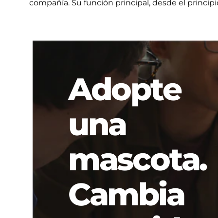
compañía. Su función principal, desde el princip
Adopte
una
mascota.
Cambia