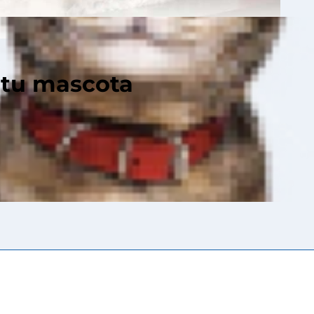
 tu mascota
es en la mayoría
 un peso de nueve