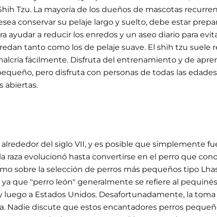
 Shih Tzu. La mayoría de los dueños de mascotas recurren
desea conservar su pelaje largo y suelto, debe estar prep
 ayudar a reducir los enredos y un aseo diario para evit
nredan tanto como los de pelaje suave. El shih tzu suele 
cría fácilmente. Disfruta del entrenamiento y de aprend
equeño, pero disfruta con personas de todas las edades. 
 abiertas.
e alrededor del siglo VII, y es posible que simplemente f
la raza evolucionó hasta convertirse en el perro que co
como sobre la selección de perros más pequeños tipo Lhasa
 que "perro león" generalmente se refiere al pequinés. L
rra y luego a Estados Unidos. Desafortunadamente, la tom
tiva. Nadie discute que estos encantadores perros pequ