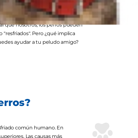
ual que nosotros, los perros pueden
"resfriados". Pero ¿qué implica
uedes ayudar a tu peludo amigo?
erros?
resfriado común humano. En
 superiores. Las causas más