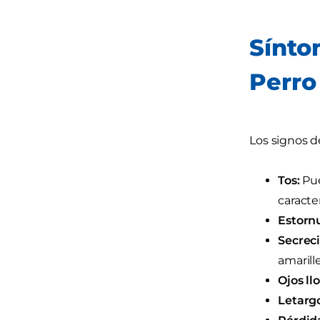
Sínto
Perro
Los signos d
Tos:
Pue
caracte
Estorn
Secreci
amarill
Ojos ll
Letarg