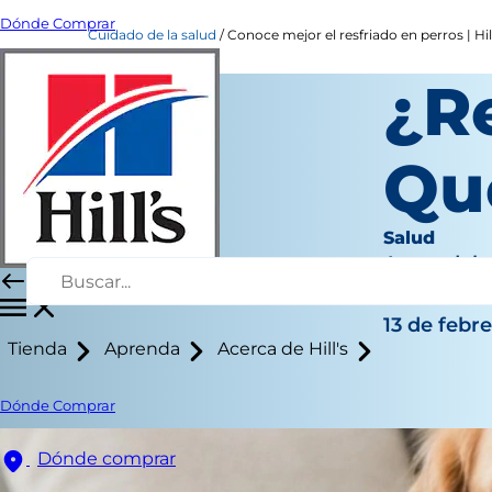
Dónde Comprar
Cuidado de la salud
Conoce mejor el resfriado en perros | Hill
¿R
Qu
Salud
Autor del 
|
13 de febr
Tienda
Aprenda
Acerca de Hill's
Dónde Comprar
Dónde comprar