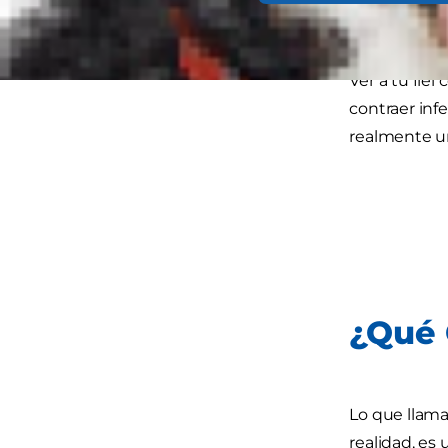
Ver a tu fie
contraer inf
realmente u
¿Qué 
Lo que llama
realidad, es