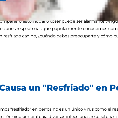
l compañero estornudar o toser puede ser alarmante. Al ig
ecciones respiratorias que popularmente conocemos como 
n resfriado canino, ¿cuándo debes preocuparte y cómo p
Causa un "Resfriado" en P
mos "resfriado" en perros no es un único virus como el 
 un término general para diversas infecciones respiratorias