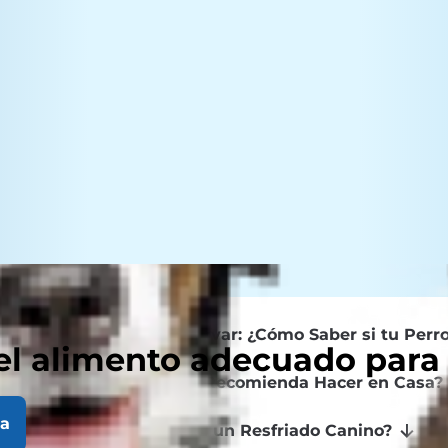
Síntomas Para Observar: ¿Cómo Saber si tu Perro
el alimento adecuado para
iceversa)?
¿Qué se Recomienda Hacer en Casa?
la
ario?
¿Cómo se Cura un Resfriado Canino?