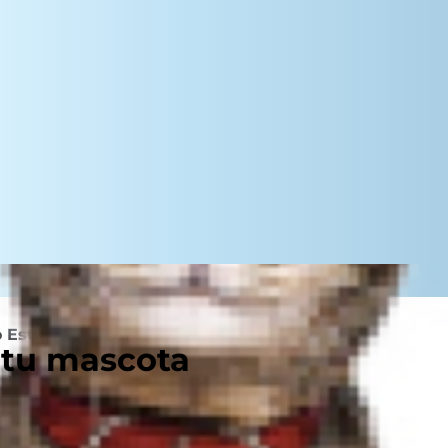
 Está Resfriado?
 tu mascota
Prevención: Mejor que Curar