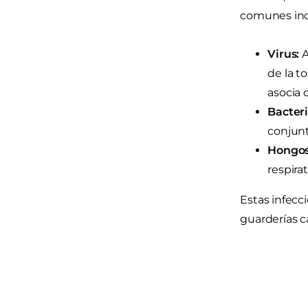
comunes inc
Virus:
A
de la t
asocia 
Bacteri
conjunt
Hongos
respirat
Estas infecc
guarderías ca