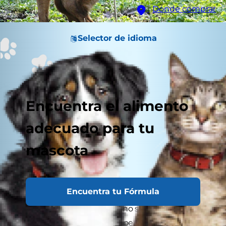
Dónde comprar
Selector de idioma
Encuentra el alimento
adecuado para tu
mascota
Encuentra tu Fórmula
Popó de perro: puede que no sea el tema más
agradable, pero la popó de perro saludable es a