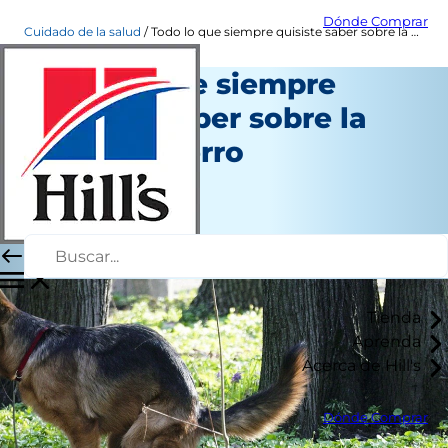
Dónde Comprar
Cuidado de la salud
Todo lo que siempre quisiste saber sobre la popó de perro
Todo lo que siempre
quisiste saber sobre la
popó de perro
Salud
Chrissie Klinger
|
Julio 01, 2020
Tienda
Aprenda
Acerca de Hill's
Dónde Comprar