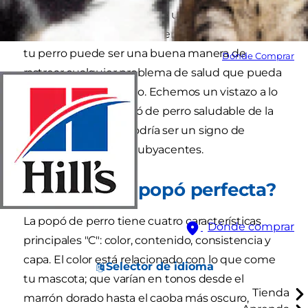
menudo una indicación de un cachorro
saludable. Vigilar las características de la popó de
tu perro puede ser una buena manera de
Dónde Comprar
rastrear cualquier problema de salud que pueda
estar experimentando. Echemos un vistazo a lo
que diferencia la popó de perro saludable de la
popó anormal que podría ser un signo de
problemas de salud subyacentes.
¿Cómo es la popó perfecta?
La popó de perro tiene cuatro características
Dónde comprar
principales "C": color, contenido, consistencia y
capa. El color está relacionado con lo que come
Selector de idioma
tu mascota; que varían en tonos desde el
Tienda
marrón dorado hasta el caoba más oscuro,