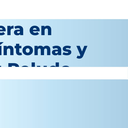
era en
Síntomas y
u Peludo