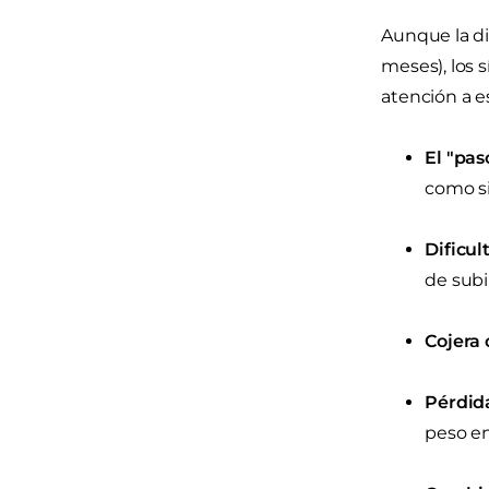
Aunque la di
meses), los 
atención a e
El "pas
como si
Dificul
de subir
Cojera 
Pérdid
peso en