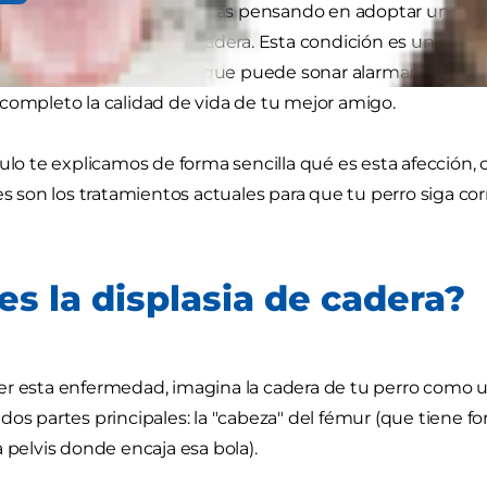
 perro de raza grande o estás pensando en adoptar uno, 
blar de la displasia de cadera. Esta condición es una de
el mundo canino y, aunque puede sonar alarmante, un d
completo la calidad de vida de tu mejor amigo.
culo te explicamos de forma sencilla qué es esta afección, 
es son los tratamientos actuales para que tu perro siga corr
es la displasia de cadera?
r esta enfermedad, imagina la cadera de tu perro como 
dos partes principales: la "cabeza" del fémur (que tiene for
a pelvis donde encaja esa bola).