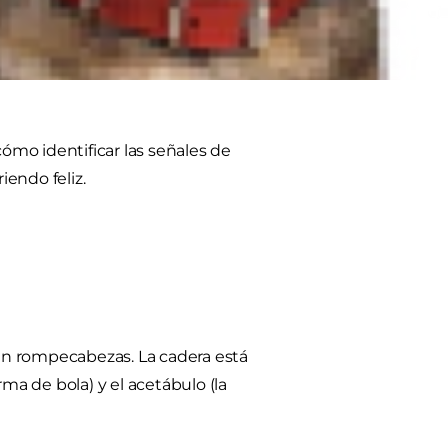
es muy probable que hayas
 las enfermedades óseas más
iagnóstico a tiempo puede
cómo identificar las señales de
iendo feliz.
un rompecabezas. La cadera está
ma de bola) y el acetábulo (la