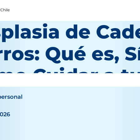
 Chile
splasia de Cad
ros: Qué es, 
mo Cuidar a t
personal
2026