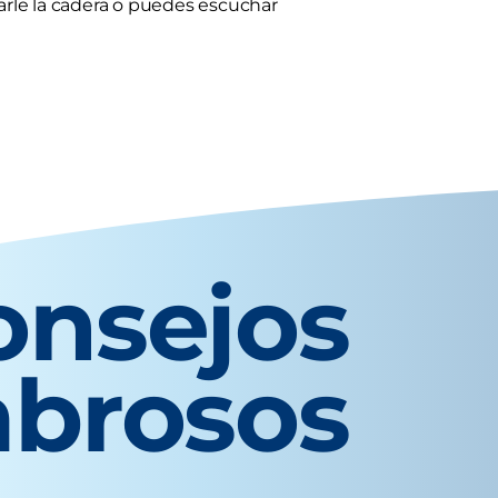
arle la cadera o puedes escuchar
onsejos
abrosos