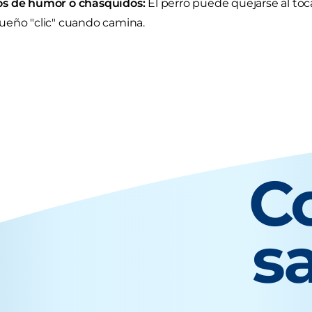
s de humor o chasquidos:
El perro puede quejarse al toc
eño "clic" cuando camina.
C
s