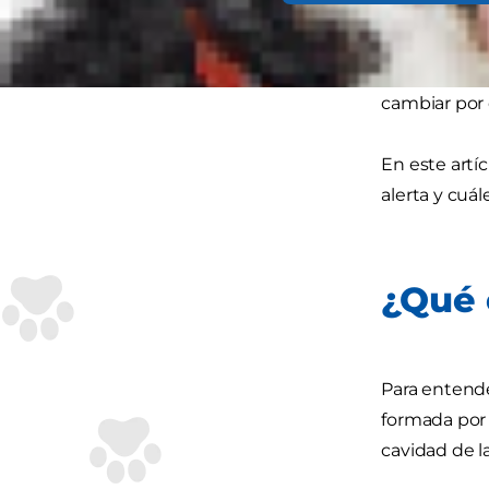
Si tienes un
escuchado ha
comunes en 
cambiar por 
En este artí
alerta y cuál
¿Qué 
Para entende
formada por 
cavidad de l