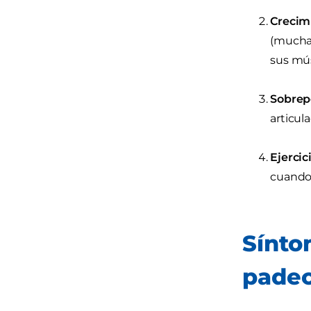
Crecim
(muchas
sus mús
Sobrep
articul
Ejercic
cuando 
Sínto
pade