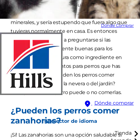
compartir con tu amigo peludo de vez en
cuando. Mejor aún, quieres algo con vitaminas y
minerales, y sería estupendo que fuera algo que
Dónde Comprar
tuvieras normalmente en casa. Es entonces
cuando uno empieza a preguntarse si las
zanahorias son realmente buenas para los
perros. Sabes que figura como ingrediente en
algunos de los alimentos para perros que has
comprado, pero ¿pueden los perros comer
zanahorias frescas de la nevera o del jardín?
Averigüemos si el perro puede o no comerlas.
Dónde comprar
¿Pueden los perros comer
zanahorias?
Selector de idioma
Tienda
¡Sí! Las zanahorias son una opción saludable si