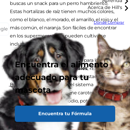
Aprenda
buscas un snack para un perro hambriento.
Acerca de Hill's
Estas hortalizas de raíz tienen muchos colores,
como el blanco, el morado, el amarillo, el rojo y el
Dónde Comprar
más común, el naranja. Son fáciles de encontrar
ggle
en los supermercados y pueden cultivarse
incluso en climas más fríos.
¿Pero son buenas las zanahorias para los perros?
Encuentra el alimento
¡Claro que sí! Según
Mis Animales
, «Entre las
adecuado para tu
vitaminas que ofrece podemos destacar A, B, B1,
B6, C, D y K, que favorecen el sistema
mascota
inmunológico. También tiene carotenos,
minerales, fósforo, calcio, sodio, potasio y cloro».
Las zanahorias también contienen biotina y son
Encuentra tu Fórmula
bajas en calorías.