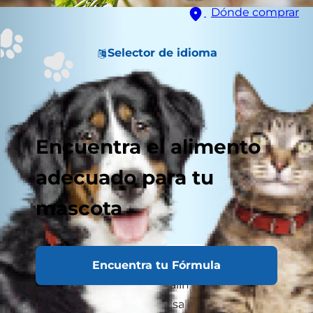
Dónde comprar
Selector de idioma
Encuentra el alimento
adecuado para tu
mascota
Encuentra tu Fórmula
Como propietario de una mascota, te preocupas
por los ingredientes de los alimentos y, por ello,
siempre buscas un premio saludable para